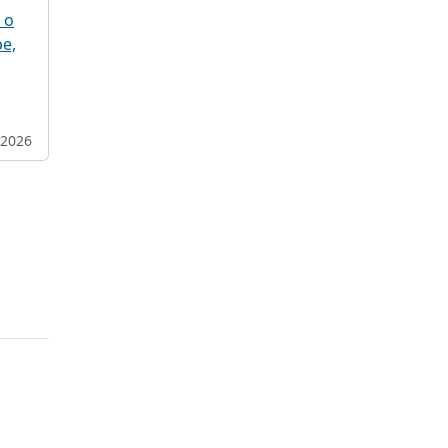
 о
е,
.2026