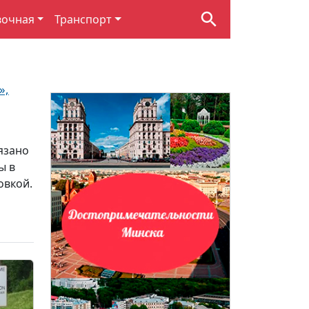
вочная
Транспорт
»,
язано
ы в
овкой.