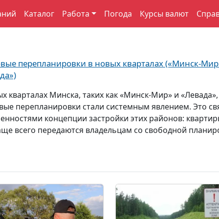
аний
Каталог
Работа
Погода
Курсы валют
Спра
вые перепланировки в новых кварталах («Минск-Мир
да»)
ых кварталах Минска, таких как «Минск-Мир» и «Левада»,
вые перепланировки стали системным явлением. Это св
бенностями концепции застройки этих районов: квартир
аще всего передаются владельцам со свободной планир