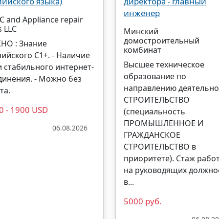
лийского языка)
директора - главный
инженер
C and Appliance repair
s LLC
Минский
домостроительный
НО : Знание
комбинат
лийского С1+. - Наличие
Высшее техническое
и стабильного интернет-
образование по
динения. - Можно без
направлению деятельно
та.
СТРОИТЕЛЬСТВО
0 - 1900 USD
(специальность
ПРОМЫШЛЕННОЕ И
06.08.2026
ГРАЖДАНСКОЕ
СТРОИТЕЛЬСТВО в
приоритете). Стаж рабо
на руководящих должно
в...
5000 руб.