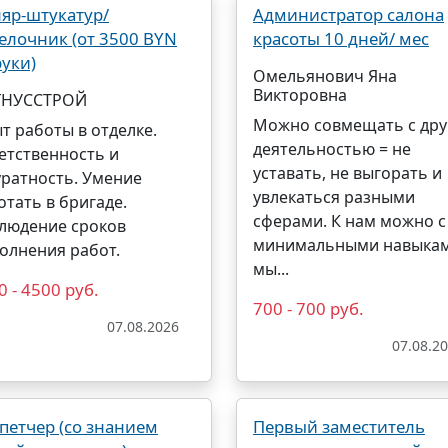
яр-штукатур/
Администратор салона
елочник (от 3500 BYN
красоты 10 дней/ мес
руки)
Омельянович Яна
Викторовна
ГНУССТРОЙ
Можно совмещать с дру
т работы в отделке.
деятельностью = не
етственность и
уставать, не выгорать и
уратность. Умение
увлекаться разными
отать в бригаде.
сферами. К нам можно с
людение сроков
минимальными навыкам
олнения работ.
мы...
0 - 4500 руб.
700 - 700 руб.
07.08.2026
07.08.2
петчер (со знанием
Первый заместитель