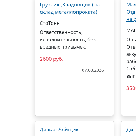
Грузчик ,Кладовщик (на
Мал
склад металлопроката)
Отд
на 
СтоТонн
МА
Ответственность,
исполнительность, без
Опы
вредных привычек.
Отв
акк
2600 руб.
раб
Соб
07.08.2026
вып
350
Дальнобойщик
Дис