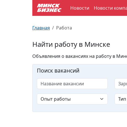
Новости
Новости комп
По отраслям
Достопримечательности
Поезда
Главная
Работа
По профессиям
Карта Минска
Электрички
Найти работу в Минске
Возле метро
Почтовые индексы
Схема метро
Объявления о вакансиях на работу в Минс
Улицы Минска
Пробки на дорогах
Поиск вакансий
Производственный календарь
Самолеты
Документы для ЗАГСа