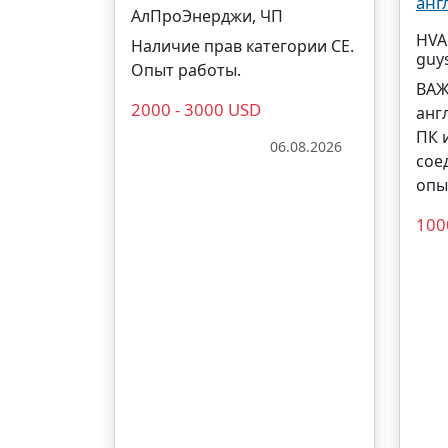
анг
АлПроЭнерджи, ЧП
HVA
Наличие прав категории СЕ.
guy
Опыт работы.
ВАЖ
2000 - 3000 USD
анг
ПК 
06.08.2026
сое
опы
100