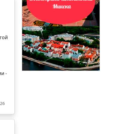
гой
и -
026