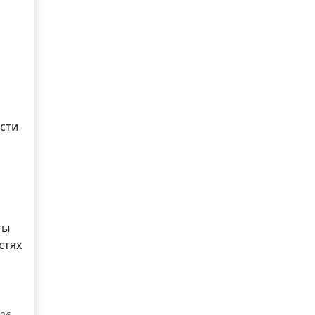
сти
ты
стях