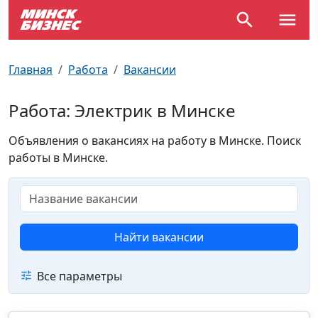
По отраслям
Достопримечательности
Поезда
Главная
Работа
Вакансии
По профессиям
Карта Минска
Электрички
Работа: Электрик в Минске
Возле метро
Почтовые индексы
Схема метро
Объявления о вакансиях на работу в Минске. Поиск
работы в Минске.
Улицы Минска
Пробки на дорогах
Производственный календарь
Самолеты
Документы для ЗАГСа
Найти вакансии
Все параметры