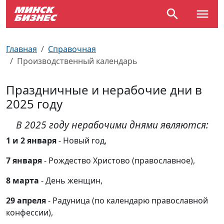
По отраслям
Достопримечательности
Поезда
Главная
Справочная
Производственный календарь
По профессиям
Карта Минска
Электрички
Праздничные и нерабочие дни в
Возле метро
Почтовые индексы
Схема метро
2025 году
Улицы Минска
Пробки на дорогах
В 2025 году нерабочими днями являются:
1 и 2 января
Производственный календарь
Самолеты
- Новый год,
7 января
- Рождество Христово (православное),
Документы для ЗАГСа
8 марта
- День женщин,
29 апреля
- Радуница (по календарю православной
конфессии),