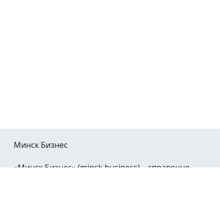
Минск Бизнес
«Минск Бизнес» (minsk.business) – справочно-
информационный портал Минска и Минской
области.
При воспроизведении материалов открытая