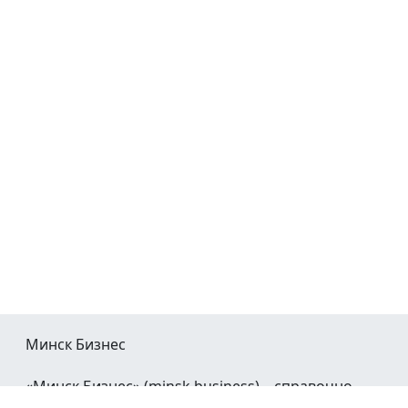
Минск Бизнес
«Минск Бизнес» (minsk.business) – справочно-