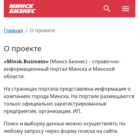
По отраслям
Достопримечательности
Поезда
Главная
О проекте
По профессиям
Карта Минска
Электрички
О проекте
Возле метро
Почтовые индексы
Схема метро
«Minsk.Business»
(Минск Бизнес) – справочно-
информационный портал Минска и Минской
Улицы Минска
Пробки на дорогах
области.
Производственный календарь
Самолеты
На страницах портала представлена информация о
компаниях города Минска. На портале размещаются
Документы для ЗАГСа
только официально зарегистрированные
предприятия, организации, ИП.
Поиск и выборку данных можно осуществлять по
любому запросу через форму поиска на сайте.