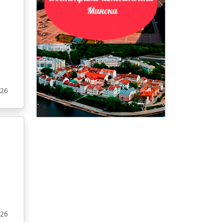
026
026