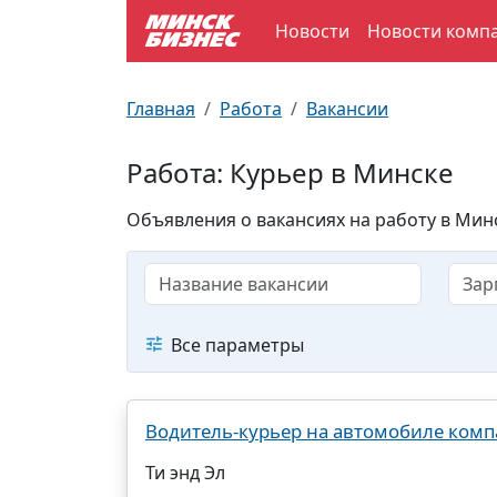
Новости
Новости комп
По отраслям
Достопримечательности
Поезда
Главная
Работа
Вакансии
По профессиям
Карта Минска
Электрички
Работа: Курьер в Минске
Возле метро
Почтовые индексы
Схема метро
Объявления о вакансиях на работу в Минс
Улицы Минска
Пробки на дорогах
Производственный календарь
Самолеты
Все параметры
Документы для ЗАГСа
Водитель-курьер на автомобиле ком
Ти энд Эл