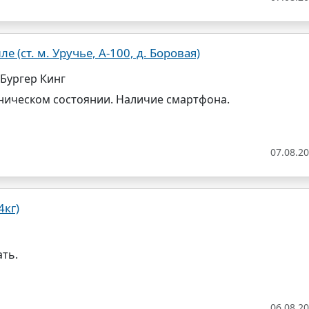
(ст. м. Уручье, А-100, д. Боровая)
 Бургер Кинг
ническом состоянии. Наличие смартфона.
07.08.2
4кг)
ть.
06.08.2