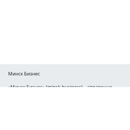
Минск Бизнес
«Минск Бизнес» (minsk.business) – справочно-
информационный портал Минска и Минской
области.
При воспроизведении материалов открытая
гиперссылка на
Minsk.Business
обязательна.
Мы в социальных сетях: