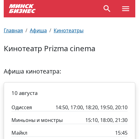
По отраслям
Достопримечательности
Поезда
Главная
Афиша
Кинотеатры
По профессиям
Карта Минска
Электрички
Кинотеатр Prizma cinema
Возле метро
Почтовые индексы
Схема метро
Афиша кинотеатра:
Улицы Минска
Пробки на дорогах
Производственный календарь
Самолеты
10 августа
Документы для ЗАГСа
Одиссея
14:50, 17:00, 18:20, 19:50, 20:10
Миньоны и монстры
15:10, 18:00, 21:30
Майкл
15:45