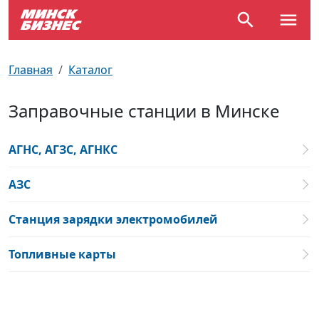
По отраслям
Достопримечательности
Поезда
Главная
Каталог
По профессиям
Карта Минска
Электрички
Заправочные станции в Минске
Возле метро
Почтовые индексы
Схема метро
АГНС, АГЗС, АГНКС
Улицы Минска
Пробки на дорогах
АЗС
Производственный календарь
Самолеты
Станция зарядки электромобилей
Документы для ЗАГСа
Топливные карты