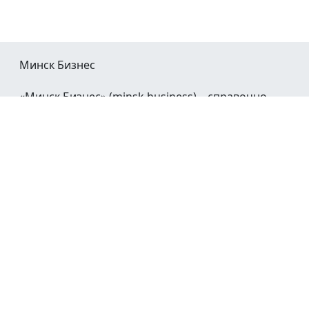
Минск Бизнес
«Минск Бизнес» (minsk.business) – справочно-
информационный портал Минска и Минской
области.
При воспроизведении материалов открытая
гиперссылка на
Minsk.Business
обязательна.
Мы в социальных сетях:
©2023 - 2026
О проекте
Реклама в Минске
Контакты