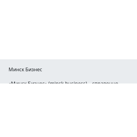
Минск Бизнес
«Минск Бизнес» (minsk.business) – справочно-
информационный портал Минска и Минской
области.
При воспроизведении материалов открытая
гиперссылка на
Minsk.Business
обязательна.
Мы в социальных сетях: