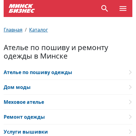
По отраслям
Достопримечательности
Поезда
Главная
Каталог
По профессиям
Карта Минска
Электрички
Ателье по пошиву и ремонту
одежды в Минске
Возле метро
Почтовые индексы
Схема метро
Улицы Минска
Пробки на дорогах
Ателье по пошиву одежды
Производственный календарь
Самолеты
Дом моды
Документы для ЗАГСа
Меховое ателье
Ремонт одежды
Услуги вышивки