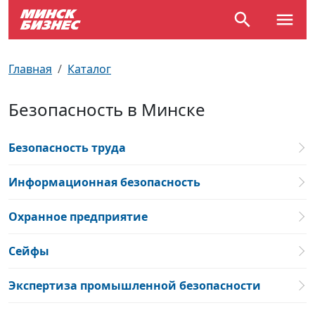
По отраслям
Достопримечательности
Поезда
Главная
Каталог
По профессиям
Карта Минска
Электрички
Безопасность в Минске
Возле метро
Почтовые индексы
Схема метро
Безопасность труда
Улицы Минска
Пробки на дорогах
Информационная безопасность
Производственный календарь
Самолеты
Охранное предприятие
Документы для ЗАГСа
Сейфы
Экспертиза промышленной безопасности