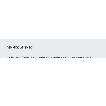
Минск Бизнес
«Минск Бизнес» (minsk.business) – справочно-
информационный портал Минска и Минской
области.
При воспроизведении материалов открытая
гиперссылка на
Minsk.Business
обязательна.
Мы в социальных сетях: