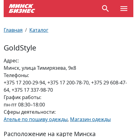
По отраслям
Достопримечательности
Поезда
Главная
Каталог
По профессиям
Карта Минска
Электрички
GoldStyle
Возле метро
Почтовые индексы
Схема метро
Адрес:
Минск, улица Тимирязева, 9к8
Улицы Минска
Пробки на дорогах
Телефоны:
+375 17 200-29-94, +375 17 200-78-70, +375 29 608-47-
Производственный календарь
Самолеты
64, +375 17 337-98-70
График работы:
Документы для ЗАГСа
пн-пт 08:30–18:00
Сферы деятельности:
Ателье по пошиву одежды
,
Магазин одежды
Расположение на карте Минска