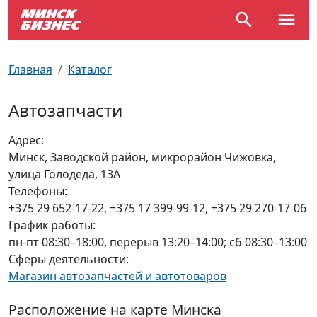
По отраслям
Достопримечательности
Поезда
Главная
Каталог
По профессиям
Карта Минска
Электрички
Автозапчасти
Возле метро
Почтовые индексы
Схема метро
Адрес:
Минск, Заводской район, микрорайон Чижовка,
Улицы Минска
Пробки на дорогах
улица Голодеда, 13А
Телефоны:
Производственный календарь
Самолеты
+375 29 652-17-22, +375 17 399-99-12, +375 29 270-17-06
График работы:
Документы для ЗАГСа
пн-пт 08:30–18:00, перерыв 13:20–14:00; сб 08:30–13:00
Сферы деятельности:
Магазин автозапчастей и автотоваров
Расположение на карте Минска