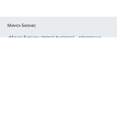
Минск Бизнес
«Минск Бизнес» (minsk.business) – справочно-
информационный портал Минска и Минской
области.
При воспроизведении материалов открытая
гиперссылка на
Minsk.Business
обязательна.
Мы в социальных сетях:
©2023 - 2026
О проекте
Реклама в Минске
Контакты