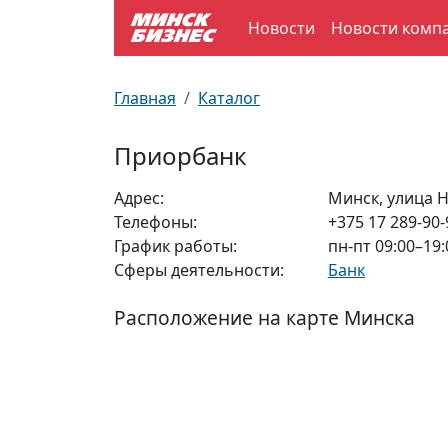
Новости
Новости комп
По отраслям
Достопримечательности
Поезда
Главная
Каталог
По профессиям
Карта Минска
Электрички
Приорбанк
Возле метро
Почтовые индексы
Схема метро
Адрес:
Минск, улица Н
Телефоны:
+375 17 289-90-
Улицы Минска
Пробки на дорогах
График работы:
пн-пт 09:00–19:
Сферы деятельности:
Банк
Производственный календарь
Самолеты
Расположение на карте Минска
Документы для ЗАГСа