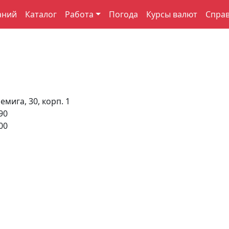
аний
Каталог
Работа
Погода
Курсы валют
Спра
емига, 30, корп. 1
90
00