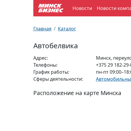
Новости
Новости комп
По отраслям
Достопримечательности
Поезда
Главная
Каталог
По профессиям
Карта Минска
Электрички
Автобелвика
Возле метро
Почтовые индексы
Схема метро
Адрес:
Минск, переул
Телефоны:
+375 29 182-29-
Улицы Минска
Пробки на дорогах
График работы:
пн-пт 09:00–18:
Сферы деятельности:
Автомобильные
Производственный календарь
Самолеты
Расположение на карте Минска
Документы для ЗАГСа