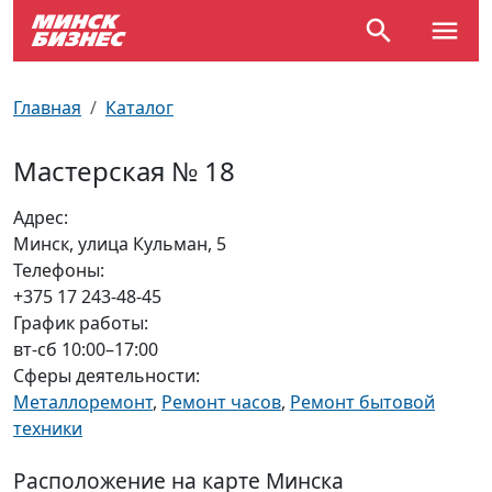
По отраслям
Достопримечательности
Поезда
Главная
Каталог
По профессиям
Карта Минска
Электрички
Мастерская № 18
Возле метро
Почтовые индексы
Схема метро
Адрес:
Минск, улица Кульман, 5
Улицы Минска
Пробки на дорогах
Телефоны:
+375 17 243-48-45
Производственный календарь
Самолеты
График работы:
вт-сб 10:00–17:00
Документы для ЗАГСа
Сферы деятельности:
Металлоремонт
,
Ремонт часов
,
Ремонт бытовой
техники
Расположение на карте Минска