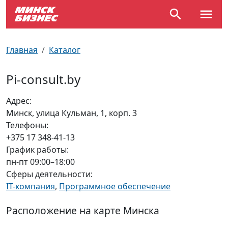
По отраслям
Достопримечательности
Поезда
Главная
Каталог
По профессиям
Карта Минска
Электрички
Pi-consult.by
Возле метро
Почтовые индексы
Схема метро
Адрес:
Минск, улица Кульман, 1, корп. 3
Улицы Минска
Пробки на дорогах
Телефоны:
+375 17 348-41-13
Производственный календарь
Самолеты
График работы:
пн-пт 09:00–18:00
Документы для ЗАГСа
Сферы деятельности:
IT-компания
,
Программное обеспечение
Расположение на карте Минска