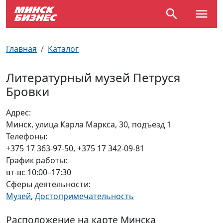
По отраслям
Достопримечательности
Поезда
Главная
Каталог
По профессиям
Карта Минска
Электрички
Литературный музей Петруся
Бровки
Возле метро
Почтовые индексы
Схема метро
Адрес:
Улицы Минска
Пробки на дорогах
Минск, улица Карла Маркса, 30, подъезд 1
Телефоны:
Производственный календарь
Самолеты
+375 17 363-97-50, +375 17 342-09-81
График работы:
Документы для ЗАГСа
вт-вс 10:00–17:30
Сферы деятельности:
Музей
,
Достопримечательность
Расположение на карте Минска