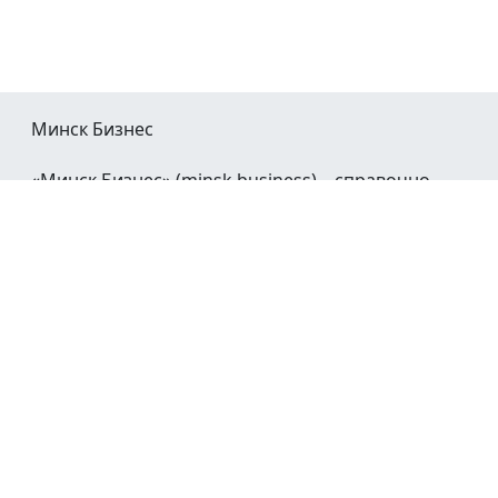
Минск Бизнес
«Минск Бизнес» (minsk.business) – справочно-
информационный портал Минска и Минской
области.
При воспроизведении материалов открытая
гиперссылка на
Minsk.Business
обязательна.
Мы в социальных сетях:
©2023 - 2026
О проекте
Реклама в Минске
Контакты