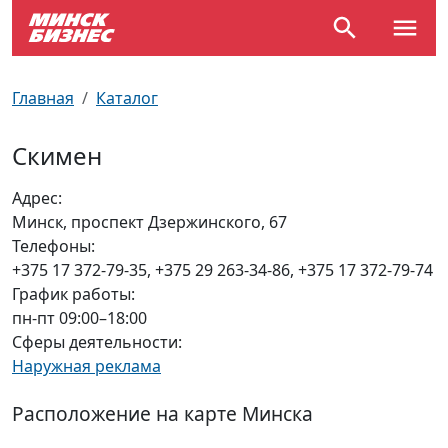
По отраслям
Достопримечательности
Поезда
Главная
Каталог
По профессиям
Карта Минска
Электрички
Скимен
Возле метро
Почтовые индексы
Схема метро
Адрес:
Минск, проспект Дзержинского, 67
Улицы Минска
Пробки на дорогах
Телефоны:
+375 17 372-79-35, +375 29 263-34-86, +375 17 372-79-74
Производственный календарь
Самолеты
График работы:
пн-пт 09:00–18:00
Документы для ЗАГСа
Сферы деятельности:
Наружная реклама
Расположение на карте Минска