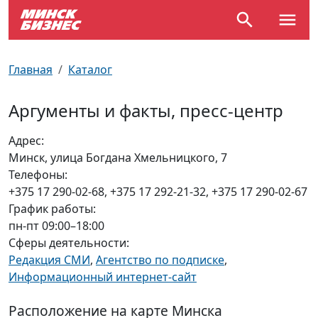
По отраслям
Достопримечательности
Поезда
Главная
Каталог
По профессиям
Карта Минска
Электрички
Аргументы и факты, пресс-центр
Возле метро
Почтовые индексы
Схема метро
Адрес:
Минск, улица Богдана Хмельницкого, 7
Улицы Минска
Пробки на дорогах
Телефоны:
+375 17 290-02-68, +375 17 292-21-32, +375 17 290-02-67
Производственный календарь
Самолеты
График работы:
пн-пт 09:00–18:00
Документы для ЗАГСа
Сферы деятельности:
Редакция СМИ
,
Агентство по подписке
,
Информационный интернет-сайт
Расположение на карте Минска