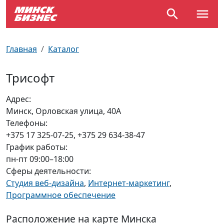
По отраслям
Достопримечательности
Поезда
Главная
Каталог
По профессиям
Карта Минска
Электрички
Трисофт
Возле метро
Почтовые индексы
Схема метро
Адрес:
Минск, Орловская улица, 40А
Улицы Минска
Пробки на дорогах
Телефоны:
+375 17 325-07-25, +375 29 634-38-47
Производственный календарь
Самолеты
График работы:
пн-пт 09:00–18:00
Документы для ЗАГСа
Сферы деятельности:
Студия веб-дизайна
,
Интернет-маркетинг
,
Программное обеспечение
Расположение на карте Минска