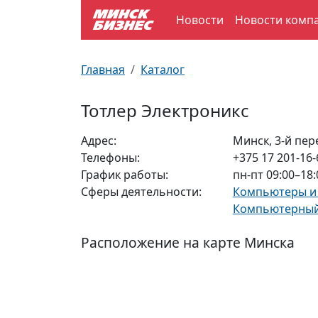
Новости
Новости комп
По отраслям
Достопримечательности
Поезда
Главная
Каталог
По профессиям
Карта Минска
Электрички
Тотлер Электроникс
Возле метро
Почтовые индексы
Схема метро
Адрес:
Минск, 3-й пер
Телефоны:
+375 17 201-16-
Улицы Минска
Пробки на дорогах
График работы:
пн-пт 09:00–18:
Сферы деятельности:
Компьютеры и
Производственный календарь
Самолеты
Компьютерный 
Документы для ЗАГСа
Расположение на карте Минска