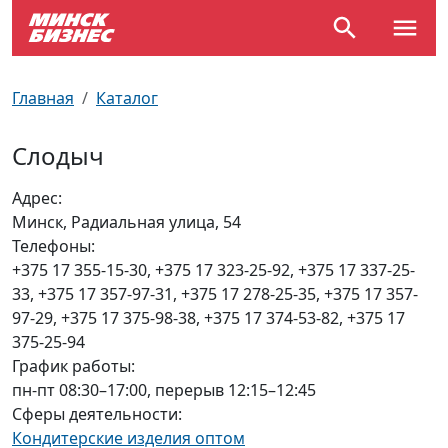
По отраслям
Достопримечательности
Поезда
Главная
Каталог
По профессиям
Карта Минска
Электрички
Слодыч
Возле метро
Почтовые индексы
Схема метро
Адрес:
Минск, Радиальная улица, 54
Улицы Минска
Пробки на дорогах
Телефоны:
+375 17 355-15-30, +375 17 323-25-92, +375 17 337-25-
Производственный календарь
Самолеты
33, +375 17 357-97-31, +375 17 278-25-35, +375 17 357-
97-29, +375 17 375-98-38, +375 17 374-53-82, +375 17
Документы для ЗАГСа
375-25-94
График работы:
пн-пт 08:30–17:00, перерыв 12:15–12:45
Сферы деятельности:
Кондитерские изделия оптом