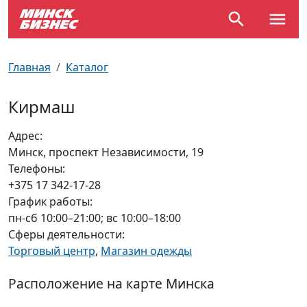
По отраслям
Достопримечательности
Поезда
Главная
Каталог
По профессиям
Карта Минска
Электрички
Кирмаш
Возле метро
Почтовые индексы
Схема метро
Адрес:
Минск, проспект Независимости, 19
Улицы Минска
Пробки на дорогах
Телефоны:
+375 17 342-17-28
Производственный календарь
Самолеты
График работы:
пн-сб 10:00–21:00; вс 10:00–18:00
Документы для ЗАГСа
Сферы деятельности:
Торговый центр
,
Магазин одежды
Расположение на карте Минска