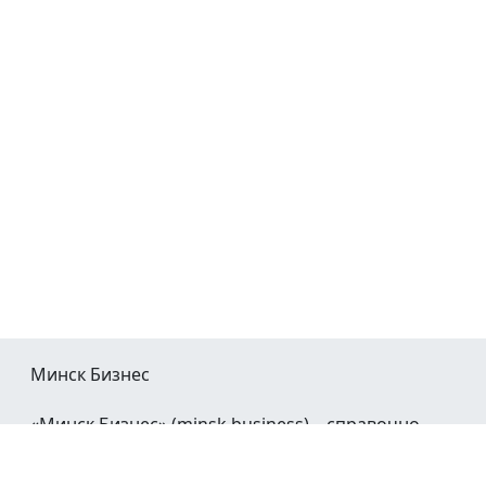
Минск Бизнес
«Минск Бизнес» (minsk.business) – справочно-
информационный портал Минска и Минской
области.