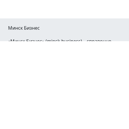
Минск Бизнес
«Минск Бизнес» (minsk.business) – справочно-
информационный портал Минска и Минской
области.
При воспроизведении материалов открытая
гиперссылка на
Minsk.Business
обязательна.
Мы в социальных сетях:
©2023 - 2026
О проекте
Реклама в Минске
Контакты