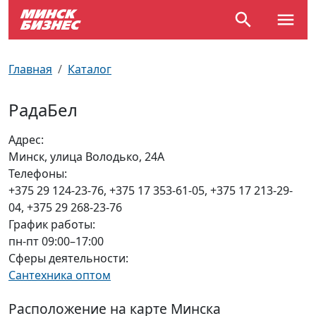
По отраслям
Достопримечательности
Поезда
Главная
Каталог
По профессиям
Карта Минска
Электрички
РадаБел
Возле метро
Почтовые индексы
Схема метро
Адрес:
Минск, улица Володько, 24А
Улицы Минска
Пробки на дорогах
Телефоны:
+375 29 124-23-76, +375 17 353-61-05, +375 17 213-29-
Производственный календарь
Самолеты
04, +375 29 268-23-76
График работы:
Документы для ЗАГСа
пн-пт 09:00–17:00
Сферы деятельности:
Сантехника оптом
Расположение на карте Минска