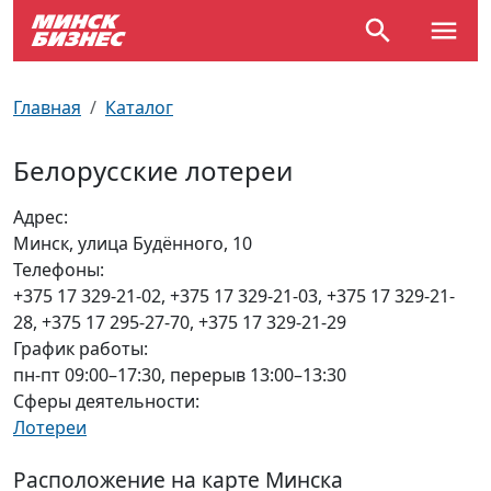
По отраслям
Достопримечательности
Поезда
Главная
Каталог
По профессиям
Карта Минска
Электрички
Белорусские лотереи
Возле метро
Почтовые индексы
Схема метро
Адрес:
Минск, улица Будённого, 10
Улицы Минска
Пробки на дорогах
Телефоны:
+375 17 329-21-02, +375 17 329-21-03, +375 17 329-21-
Производственный календарь
Самолеты
28, +375 17 295-27-70, +375 17 329-21-29
График работы:
Документы для ЗАГСа
пн-пт 09:00–17:30, перерыв 13:00–13:30
Сферы деятельности:
Лотереи
Расположение на карте Минска