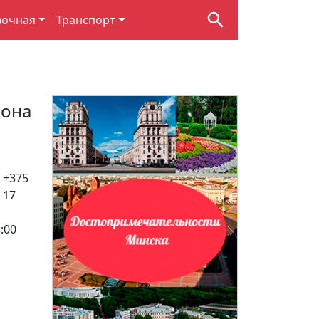
вочная
Транспорт
йона
, +375
 17
:00