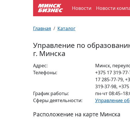
Новости
Новости комп
По отраслям
Достопримечательности
Поезда
Главная
Каталог
По профессиям
Карта Минска
Электрички
Управление по образовани
г. Минска
Возле метро
Почтовые индексы
Схема метро
Адрес:
Минск, переул
Улицы Минска
Пробки на дорогах
Телефоны:
+375 17 319-77-
17 285-77-79, +
Производственный календарь
Самолеты
319-37-98, +375
График работы:
пн-чт 08:45–18:
Документы для ЗАГСа
Сферы деятельности:
Управление о
Расположение на карте Минска