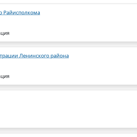
о Райисполкома
ация
трации Ленинского района
ация