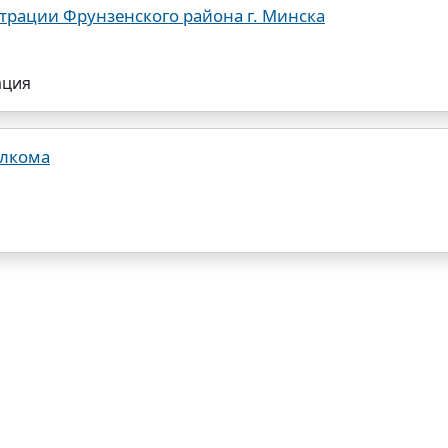
рации Фрунзенского района г. Минска
ация
олкома