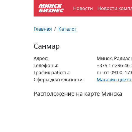
Новости
Новости комп
По отраслям
Достопримечательности
Поезда
Главная
Каталог
По профессиям
Карта Минска
Электрички
Санмар
Возле метро
Почтовые индексы
Схема метро
Адрес:
Минск, Радиаль
Телефоны:
+375 17 296-46-
Улицы Минска
Пробки на дорогах
График работы:
пн-пт 09:00–17:
Сферы деятельности:
Магазин цвето
Производственный календарь
Самолеты
Расположение на карте Минска
Документы для ЗАГСа