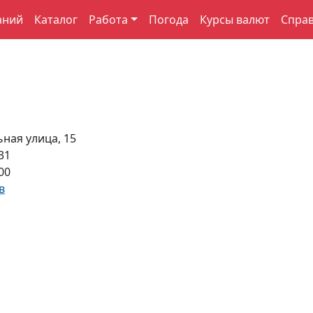
аний
Каталог
Работа
Погода
Курсы валют
Спра
ная улица, 15
31
00
в