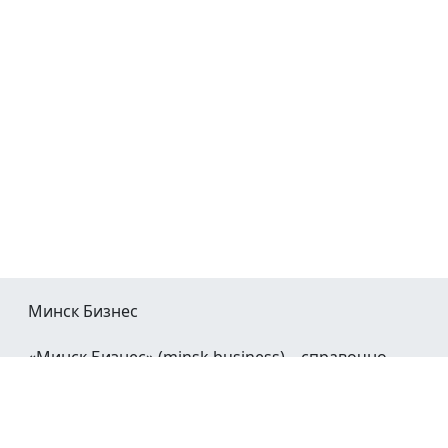
Минск Бизнес
«Минск Бизнес» (minsk.business) – справочно-
информационный портал Минска и Минской
области.
При воспроизведении материалов открытая