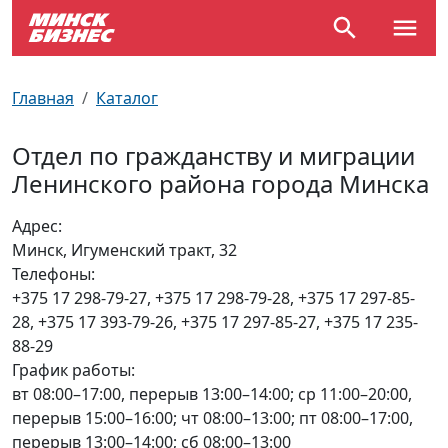
По отраслям
Достопримечательности
Поезда
Главная
Каталог
По профессиям
Карта Минска
Электрички
Отдел по гражданству и миграции
Ленинского района города Минска
Возле метро
Почтовые индексы
Схема метро
Адрес:
Улицы Минска
Пробки на дорогах
Минск, Игуменский тракт, 32
Телефоны:
Производственный календарь
Самолеты
+375 17 298-79-27, +375 17 298-79-28, +375 17 297-85-
28, +375 17 393-79-26, +375 17 297-85-27, +375 17 235-
Документы для ЗАГСа
88-29
График работы:
вт 08:00–17:00, перерыв 13:00–14:00; ср 11:00–20:00,
перерыв 15:00–16:00; чт 08:00–13:00; пт 08:00–17:00,
перерыв 13:00–14:00; сб 08:00–13:00