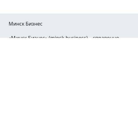
Минск Бизнес
«Минск Бизнес» (minsk.business) – справочно-
информационный портал Минска и Минской
области.
При воспроизведении материалов открытая
гиперссылка на
Minsk.Business
обязательна.
Мы в социальных сетях:
©2023 - 2026
О проекте
Реклама в Минске
Контакты