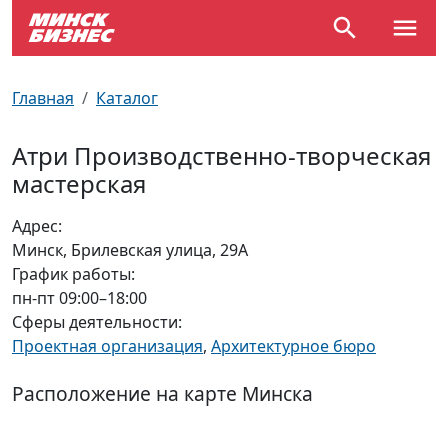
По отраслям
Достопримечательности
Поезда
Главная
Каталог
По профессиям
Карта Минска
Электрички
Атри Производственно-творческая
мастерская
Возле метро
Почтовые индексы
Схема метро
Адрес:
Улицы Минска
Пробки на дорогах
Минск, Брилевская улица, 29А
График работы:
Производственный календарь
Самолеты
пн-пт 09:00–18:00
Сферы деятельности:
Документы для ЗАГСа
Проектная организация
,
Архитектурное бюро
Расположение на карте Минска