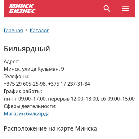
По отраслям
Достопримечательности
Поезда
Главная
Каталог
По профессиям
Карта Минска
Электрички
Бильярдный
Возле метро
Почтовые индексы
Схема метро
Адрес:
Минск, улица Кульман, 9
Улицы Минска
Пробки на дорогах
Телефоны:
+375 29 605-25-98, +375 17 237-31-84
Производственный календарь
Самолеты
График работы:
пн-пт 09:00–17:00, перерыв 12:00–13:00; сб 09:00–15:00
Документы для ЗАГСа
Сферы деятельности:
Магазин бильярда
Расположение на карте Минска