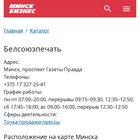
По отраслям
Достопримечательности
Поезда
Главная
Каталог
По профессиям
Карта Минска
Электрички
Белсоюзпечать
Возле метро
Почтовые индексы
Схема метро
Адрес:
Минск, проспект Газеты Правда
Улицы Минска
Пробки на дорогах
Телефоны:
+375 17 327-25-41
Производственный календарь
Самолеты
График работы:
пн-пт 07:00–20:00, перерывы 09:15–09:30, 12:30–12:50;
Документы для ЗАГСа
сб 17:45–18:00; вс 09:00–16:00, перерыв 12:30–12:50
Сферы деятельности:
Точка продажи прессы
Расположение на карте Минска