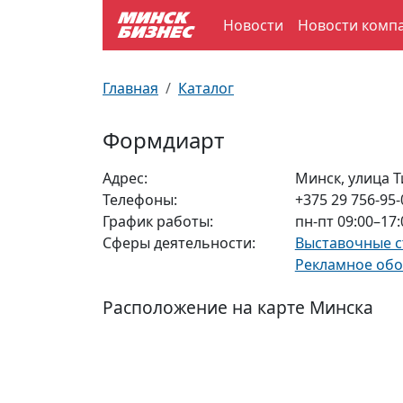
Новости
Новости комп
По отраслям
Достопримечательности
Поезда
Главная
Каталог
По профессиям
Карта Минска
Электрички
Формдиарт
Возле метро
Почтовые индексы
Схема метро
Адрес:
Минск, улица Т
Телефоны:
+375 29 756-95-
Улицы Минска
Пробки на дорогах
График работы:
пн-пт 09:00–17:
Сферы деятельности:
Выставочные 
Производственный календарь
Самолеты
Рекламное обо
Документы для ЗАГСа
Расположение на карте Минска