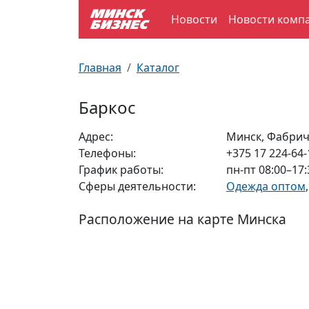
Новости
Новости комп
По отраслям
Достопримечательности
Поезда
Главная
Каталог
По профессиям
Карта Минска
Электрички
Баркос
Возле метро
Почтовые индексы
Схема метро
Адрес:
Минск, Фабрич
Телефоны:
+375 17 224-64-
Улицы Минска
Пробки на дорогах
График работы:
пн-пт 08:00–17:
Сферы деятельности:
Одежда оптом
Производственный календарь
Самолеты
Расположение на карте Минска
Документы для ЗАГСа