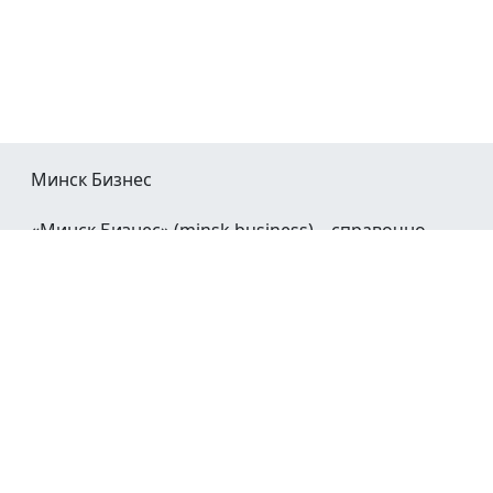
Минск Бизнес
«Минск Бизнес» (minsk.business) – справочно-
информационный портал Минска и Минской
области.
При воспроизведении материалов открытая
гиперссылка на
Minsk.Business
обязательна.
Мы в социальных сетях: