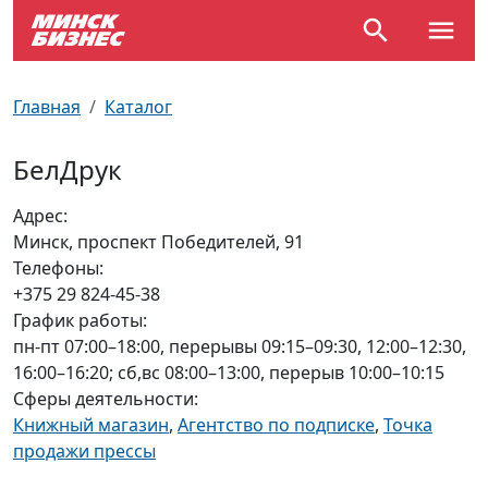
По отраслям
Достопримечательности
Поезда
Главная
Каталог
По профессиям
Карта Минска
Электрички
БелДрук
Возле метро
Почтовые индексы
Схема метро
Адрес:
Минск, проспект Победителей, 91
Улицы Минска
Пробки на дорогах
Телефоны:
+375 29 824-45-38
Производственный календарь
Самолеты
График работы:
пн-пт 07:00–18:00, перерывы 09:15–09:30, 12:00–12:30,
Документы для ЗАГСа
16:00–16:20; сб,вс 08:00–13:00, перерыв 10:00–10:15
Сферы деятельности:
Книжный магазин
,
Агентство по подписке
,
Точка
продажи прессы