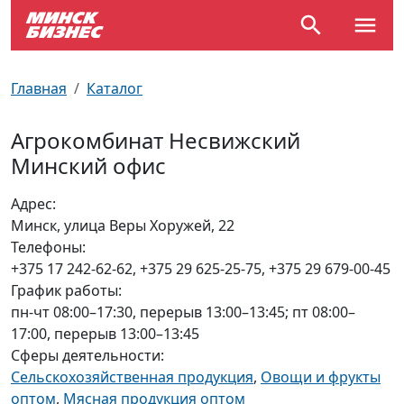
По отраслям
Достопримечательности
Поезда
Главная
Каталог
По профессиям
Карта Минска
Электрички
Агрокомбинат Несвижский
Минский офис
Возле метро
Почтовые индексы
Схема метро
Адрес:
Улицы Минска
Пробки на дорогах
Минск, улица Веры Хоружей, 22
Телефоны:
Производственный календарь
Самолеты
+375 17 242-62-62, +375 29 625-25-75, +375 29 679-00-45
График работы:
Документы для ЗАГСа
пн-чт 08:00–17:30, перерыв 13:00–13:45; пт 08:00–
17:00, перерыв 13:00–13:45
Сферы деятельности:
Сельскохозяйственная продукция
,
Овощи и фрукты
оптом
,
Мясная продукция оптом