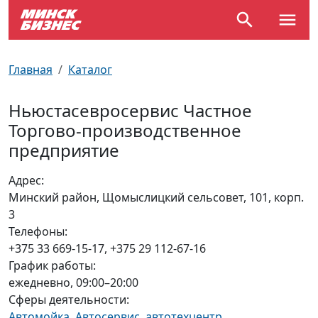
По отраслям
Достопримечательности
Поезда
Главная
Каталог
По профессиям
Карта Минска
Электрички
Ньюстасевросервис Частное
Торгово-производственное
Возле метро
Почтовые индексы
Схема метро
предприятие
Улицы Минска
Пробки на дорогах
Адрес:
Минский район, Щомыслицкий сельсовет, 101, корп.
Производственный календарь
Самолеты
3
Телефоны:
Документы для ЗАГСа
+375 33 669-15-17, +375 29 112-67-16
График работы:
ежедневно, 09:00–20:00
Сферы деятельности:
Автомойка
,
Автосервис, автотехцентр