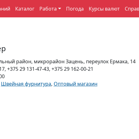
аний
Каталог
Работа
Погода
Курсы валют
Спра
ер
льный район, микрорайон Зацень, переулок Ермака, 14
17, +375 29 131-47-43, +375 29 162-00-21
00
,
Швейная фурнитура
,
Оптовый магазин