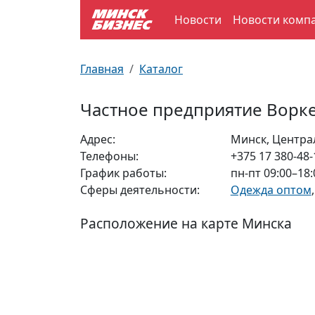
Новости
Новости комп
По отраслям
Достопримечательности
Поезда
Главная
Каталог
По профессиям
Карта Минска
Электрички
Частное предприятие Ворк
Возле метро
Почтовые индексы
Схема метро
Адрес:
Минск, Центра
Телефоны:
+375 17 380-48-
Улицы Минска
Пробки на дорогах
График работы:
пн-пт 09:00–18:
Сферы деятельности:
Одежда оптом
Производственный календарь
Самолеты
Расположение на карте Минска
Документы для ЗАГСа