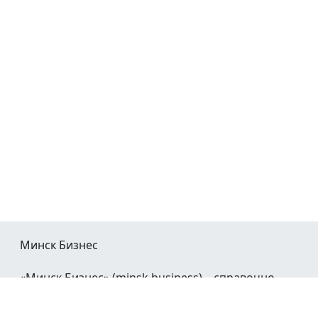
Минск Бизнес
«Минск Бизнес» (minsk.business) – справочно-
информационный портал Минска и Минской
области.