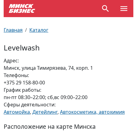
По отраслям
Достопримечательности
Поезда
Главная
Каталог
По профессиям
Карта Минска
Электрички
Levelwash
Возле метро
Почтовые индексы
Схема метро
Адрес:
Минск, улица Тимирязева, 74, корп. 1
Улицы Минска
Пробки на дорогах
Телефоны:
+375 29 158-80-00
Производственный календарь
Самолеты
График работы:
пн-пт 08:30–22:00; сб,вс 09:00–22:00
Документы для ЗАГСа
Сферы деятельности:
Автомойка
,
Детейлинг
,
Автокосметика, автохимия
Расположение на карте Минска