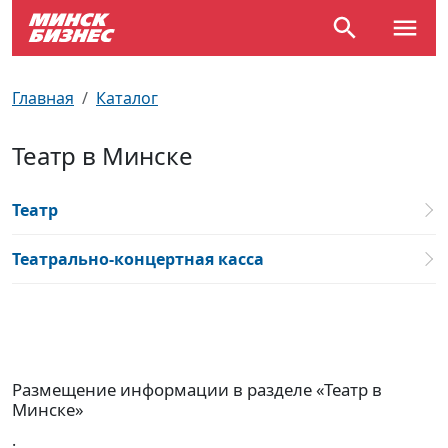
По отраслям
Достопримечательности
Поезда
Главная
Каталог
По профессиям
Карта Минска
Электрички
Театр в Минске
Возле метро
Почтовые индексы
Схема метро
Театр
Улицы Минска
Пробки на дорогах
Театрально-концертная касса
Производственный календарь
Самолеты
Документы для ЗАГСа
Размещение информации в разделе «Театр в
Минске»
.