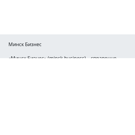
Минск Бизнес
«Минск Бизнес» (minsk.business) – справочно-
информационный портал Минска и Минской
области.
При воспроизведении материалов открытая
гиперссылка на
Minsk.Business
обязательна.
Мы в социальных сетях:
©2023 - 2026