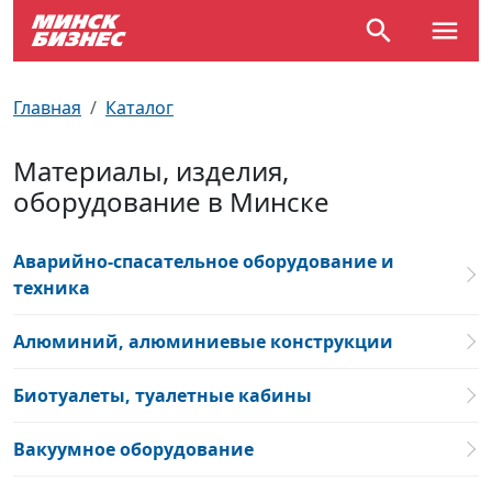
По отраслям
Достопримечательности
Поезда
Главная
Каталог
По профессиям
Карта Минска
Электрички
Материалы, изделия,
оборудование в Минске
Возле метро
Почтовые индексы
Схема метро
Улицы Минска
Пробки на дорогах
Аварийно-спасательное оборудование и
техника
Производственный календарь
Самолеты
Алюминий, алюминиевые конструкции
Документы для ЗАГСа
Биотуалеты, туалетные кабины
Вакуумное оборудование