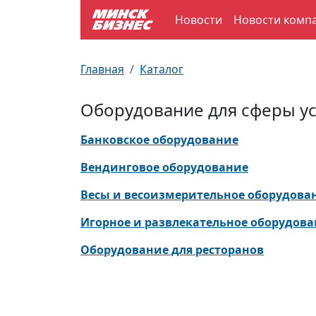
Новости
Новости комп
По отраслям
Достопримечательности
Поезда
Главная
Каталог
По профессиям
Карта Минска
Электрички
Оборудование для сферы ус
Возле метро
Почтовые индексы
Схема метро
Банковское оборудование
Улицы Минска
Пробки на дорогах
Вендинговое оборудование
Весы и весоизмерительное оборудова
Производственный календарь
Самолеты
Игорное и развлекательное оборудов
Документы для ЗАГСа
Оборудование для ресторанов