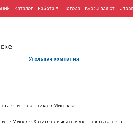
аний
Каталог
Работа
Погода
Курсы валют
Спра
нске
Угольная компания
пливо и энергетика в Минске»
слуг в Минске? Хотите повысить известность вашего