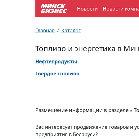
Новости
Новости комп
По отраслям
Достопримечательности
Поезда
Главная
Каталог
По профессиям
Карта Минска
Электрички
Топливо и энергетика в Ми
Возле метро
Почтовые индексы
Схема метро
Нефтепродукты
Улицы Минска
Пробки на дорогах
Твёрдое топливо
Производственный календарь
Самолеты
Документы для ЗАГСа
Размещение информации в разделе « То
.
Вас интересует продвижение товаров и у
предприятия в Беларуси?