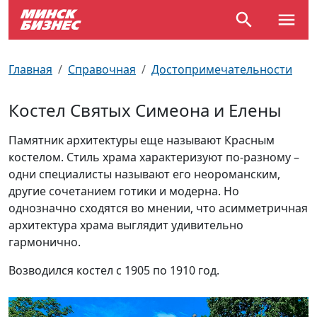
По отраслям
Достопримечательности
Поезда
Главная
Справочная
Достопримечательности
По профессиям
Карта Минска
Электрички
Костел Святых Симеона и Елены
Возле метро
Почтовые индексы
Схема метро
Памятник архитектуры еще называют Красным
костелом. Стиль храма характеризуют по-разному –
Улицы Минска
Пробки на дорогах
одни специалисты называют его неороманским,
другие сочетанием готики и модерна. Но
Производственный календарь
Самолеты
однозначно сходятся во мнении, что асимметричная
архитектура храма выглядит удивительно
Документы для ЗАГСа
гармонично.
Возводился костел с 1905 по 1910 год.