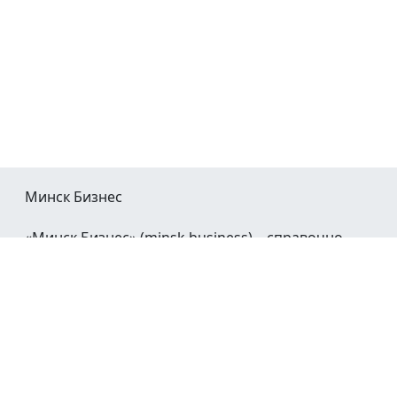
Минск Бизнес
«Минск Бизнес» (minsk.business) – справочно-
информационный портал Минска и Минской
области.
При воспроизведении материалов открытая
гиперссылка на
Minsk.Business
обязательна.
Мы в социальных сетях: