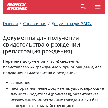
По отраслям
Достопримечательности
Поезда
Главная
Справочная
Документы для ЗАГСа
По профессиям
Карта Минска
Электрички
Документы для получения
свидетельства о рождении
Возле метро
Почтовые индексы
Схема метро
(регистрация рождения)
Улицы Минска
Пробки на дорогах
Перечень документов и (или) сведений,
представляемых гражданином при обращении, для
Производственный календарь
Самолеты
получения свидетельства о рождении:
Документы для ЗАГСа
заявление,
паспорта или иные документы, удостоверяющие
личность родителей (родителя), заявителя (за
исключением иностранных граждан и лиц без
гражданства, ходатайствующих о