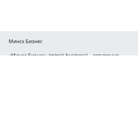
Минск Бизнес
«Минск Бизнес» (minsk.business) – справочно-
информационный портал Минска и Минской
области.
При воспроизведении материалов открытая
гиперссылка на
Minsk.Business
обязательна.
Мы в социальных сетях:
©2023 - 2026
О проекте
Реклама в Минске
Контакты