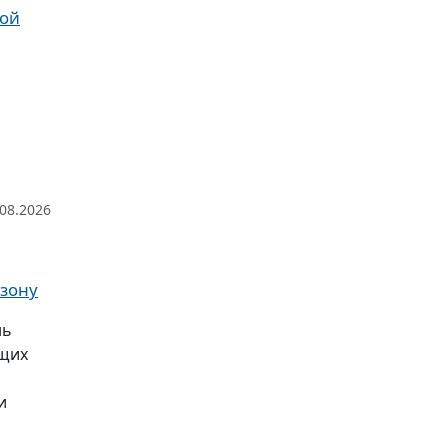
рой
.08.2026
 зону
нь
ющих
и