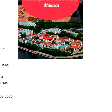
ая»
инске
та
виде
..
.08.2026