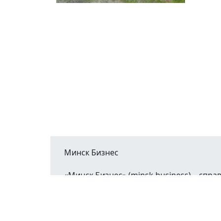
Минск Бизнес
«Минск Бизнес» (minsk.business) – сп
Минской области.
При воспроизведении материалов открыт