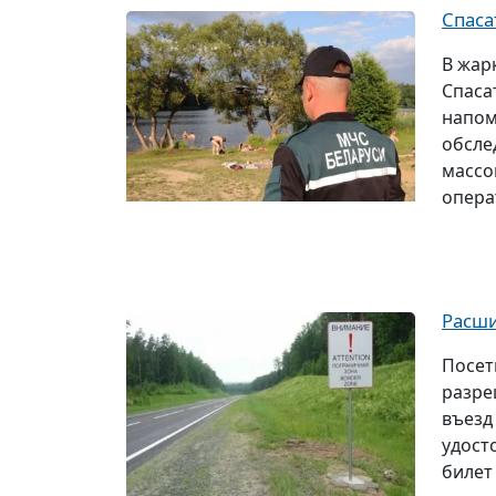
Спаса
В жар
Спаса
напом
обсле
массо
опера
Расши
Посет
разре
въезд
удост
билет