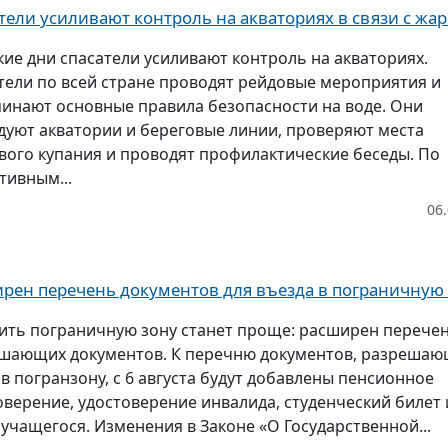
тели усиливают контроль на акваториях в связи с жа
кие дни спасатели усиливают контроль на акваториях.
тели по всей стране проводят рейдовые мероприятия и
инают основные правила безопасности на воде. Они
дуют акватории и береговые линии, проверяют места
вого купания и проводят профилактические беседы. По
тивным...
06
рен перечень документов для въезда в пограничную
ить пограничную зону станет проще: расширен перече
шающих документов. К перечню документов, разреша
 в погранзону, с 6 августа будут добавлены пенсионное
оверение, удостоверение инвалида, студенческий билет 
 учащегося. Изменения в Законе «О Государственной...