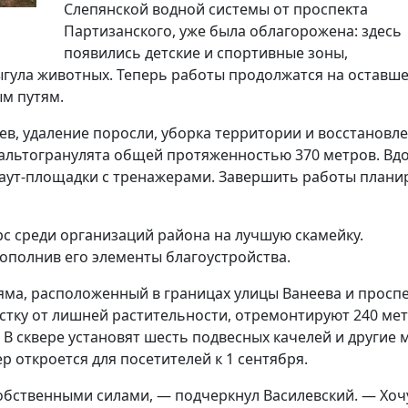
Слепянской водной системы от проспекта
Партизанского, уже была облагорожена: здесь
появились детские и спортивные зоны,
ыгула животных. Теперь работы продолжатся на оставш
м путям.
ев, удаление поросли, уборка территории и восстановл
альтогранулята общей протяженностью 370 метров. Вд
каут-площадки с тренажерами. Завершить работы плани
рс среди организаций района на лучшую скамейку.
пополнив его элементы благоустройства.
яма, расположенный в границах улицы Ванеева и просп
истку от лишней растительности, отремонтируют 240 ме
 В сквере установят шесть подвесных качелей и другие 
 откроется для посетителей к 1 сентября.
бственными силами, — подчеркнул Василевский. — Хоч