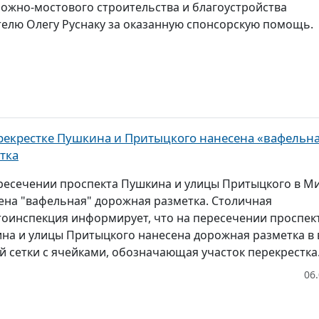
ожно-мостового строительства и благоустройства
елю Олегу Руснаку за оказанную спонсорскую помощь.
рекрестке Пушкина и Притыцкого нанесена «вафельн
тка
ресечении проспекта Пушкина и улицы Притыцкого в М
ена "вафельная" дорожная разметка. Столичная
тоинспекция информирует, что на пересечении проспек
на и улицы Притыцкого нанесена дорожная разметка в 
й сетки с ячейками, обозначающая участок перекрестка.
06