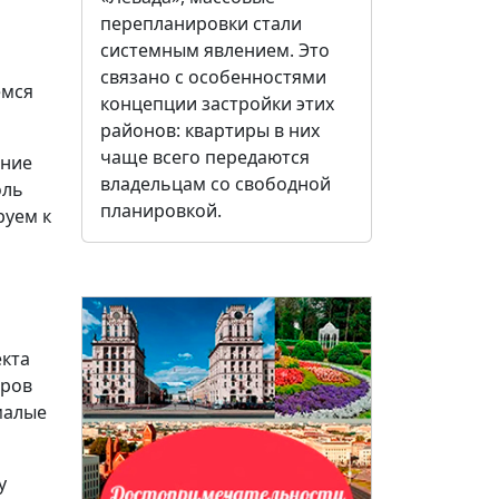
перепланировки стали
системным явлением. Это
связано с особенностями
емся
концепции застройки этих
районов: квартиры в них
чаще всего передаются
ение
владельцам со свободной
оль
планировкой.
руем к
екта
тров
малые
у