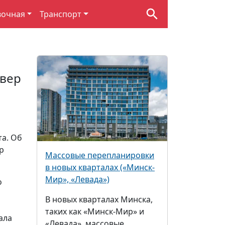
вочная
Транспорт
квер
а. Об
р
Массовые перепланировки
в новых кварталах («Минск-
Мир», «Левада»)
о
В новых кварталах Минска,
таких как «Минск-Мир» и
ала
«Левада», массовые