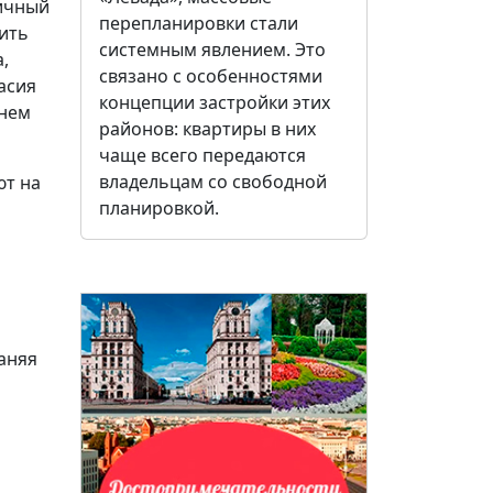
личный
перепланировки стали
вить
системным явлением. Это
,
связано с особенностями
асия
концепции застройки этих
хнем
районов: квартиры в них
чаще всего передаются
владельцам со свободной
ют на
планировкой.
аняя