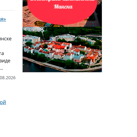
ая»
инске
та
виде
..
.08.2026
рой