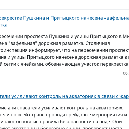
рекрестке Пушкина и Притыцкого нанесена «вафельн
тка
ресечении проспекта Пушкина и улицы Притыцкого в М
ена "вафельная" дорожная разметка. Столичная
тоинспекция информирует, что на пересечении проспек
на и улицы Притыцкого нанесена дорожная разметка в 
й сетки с ячейками, обозначающая участок перекрестка.
06
тели усиливают контроль на акваториях в связи с жа
кие дни спасатели усиливают контроль на акваториях.
тели по всей стране проводят рейдовые мероприятия и
инают основные правила безопасности на воде. Они
дуют акватории и береговые линии, проверяют места