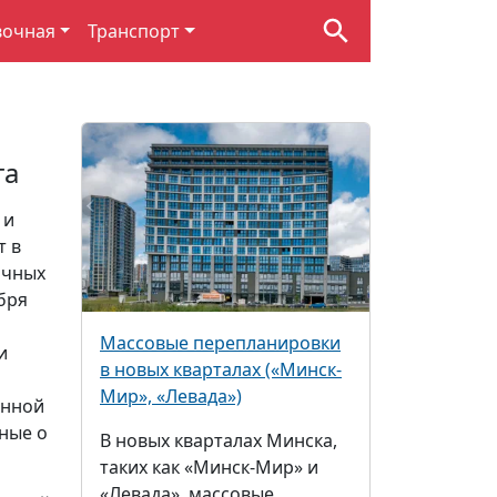
вочная
Транспорт
та
 и
т в
ичных
ября
Массовые перепланировки
и
в новых кварталах («Минск-
Мир», «Левада»)
енной
ные о
В новых кварталах Минска,
таких как «Минск-Мир» и
«Левада», массовые