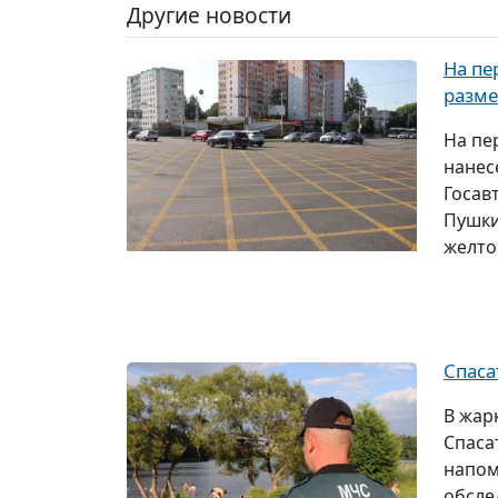
Другие новости
На пе
разме
На пе
нанес
Госав
Пушки
желто
Спаса
В жар
Спаса
напом
обсле