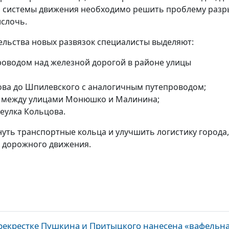
й системы движения необходимо решить проблему разр
ислочь.
ельства новых развязок специалисты выделяют:
роводом над железной дорогой в районе улицы
ова до Шпилевского с аналогичным путепроводом;
ь между улицами Монюшко и Малинина;
реулка Кольцова.
нуть транспортные кольца и улучшить логистику города,
ь дорожного движения.
рекрестке Пушкина и Притыцкого нанесена «вафельн