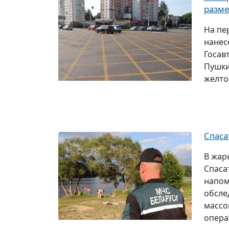
разме
На пе
нанес
Госав
Пушки
желто
Спаса
В жар
Спаса
напом
обсле
массо
опера