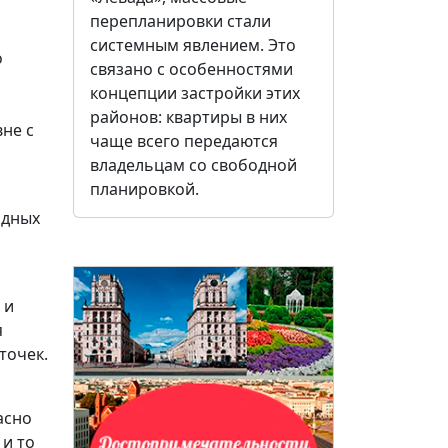
перепланировки стали
системным явлением. Это
о
связано с особенностями
концепции застройки этих
районов: квартиры в них
не с
чаще всего передаются
владельцам со свободной
планировкой.
одных
 и
я
точек.
асно
 и то