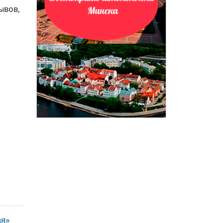
ывов,
ая»