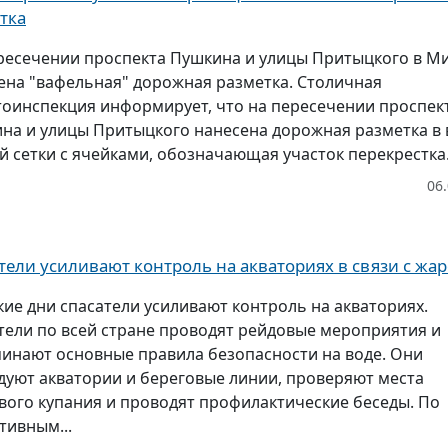
тка
ресечении проспекта Пушкина и улицы Притыцкого в М
ена "вафельная" дорожная разметка. Столичная
тоинспекция информирует, что на пересечении проспек
на и улицы Притыцкого нанесена дорожная разметка в 
й сетки с ячейками, обозначающая участок перекрестка.
06
тели усиливают контроль на акваториях в связи с жа
кие дни спасатели усиливают контроль на акваториях.
тели по всей стране проводят рейдовые мероприятия и
инают основные правила безопасности на воде. Они
дуют акватории и береговые линии, проверяют места
вого купания и проводят профилактические беседы. По
тивным...