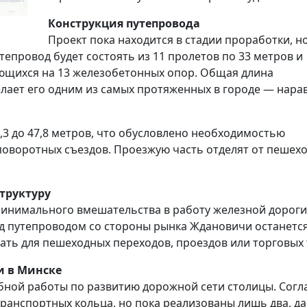
Конструкция путепровода
Проект пока находится в стадии проработки, н
епровод будет состоять из 11 пролетов по 33 метров и
ающихся на 13 железобетонных опор. Общая длина
елает его одним из самых протяженных в городе — нарав
,3 до 47,8 метров, что обусловлено необходимостью
поворотных съездов. Проезжую часть отделят от пешех
труктуру
минимального вмешательства в работу железной дороги
д путепроводом со стороны рынка Ждановичи останетс
ть для пешеходных переходов, проездов или торговых 
и в Минске
ной работы по развитию дорожной сети столицы. Согл
ранспортных кольца, но пока реализованы лишь два, да