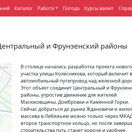
аний
Каталог
Работа
Погода
Курсы валют
Спра
Центральный и Фрунзенский районы
В столице началась разработка проекта новог
участка улицы Колесникова, который включит в
автомобильный путепровод над железной доро
Этот объект соединит Центральный и Фрунзен
районы, упростив движение для жителей
Масюковщины, Домбровки и Каменной Горки.
Сейчас добраться до рынка Ждановичи и жило
массива в Лебяжьем можно только через МКАД
второе транспортное кольцо, но после заверш
строительства путь станет короче и удобнее.