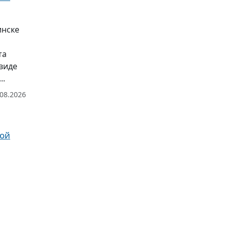
инске
та
виде
..
.08.2026
рой