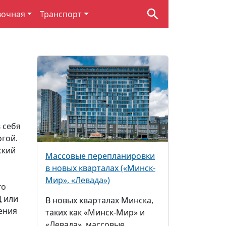
вочная
Транспорт
о
 себя
гой.
ский
Массовые перепланировки
в новых кварталах («Минск-
Мир», «Левада»)
го
 или
В новых кварталах Минска,
ения
таких как «Минск-Мир» и
«Левада», массовые