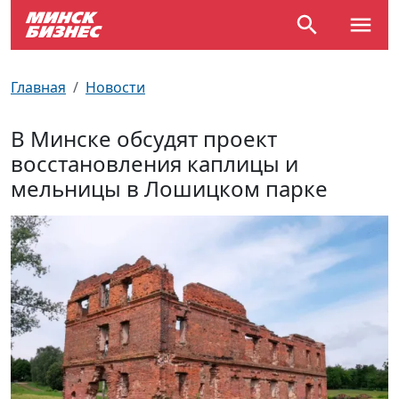
По отраслям
Достопримечательности
Поезда
Главная
Новости
По профессиям
Карта Минска
Электрички
В Минске обсудят проект
восстановления каплицы и
Возле метро
Почтовые индексы
Схема метро
мельницы в Лошицком парке
Улицы Минска
Пробки на дорогах
Производственный календарь
Самолеты
Документы для ЗАГСа