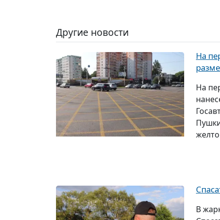
Другие новости
На пе
разме
На пе
нанес
Госав
Пушки
желто
Спаса
В жар