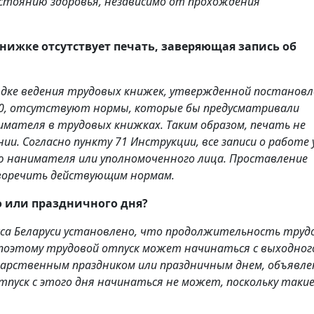
стоянию здоровья, независимо от прохождения
книжке отсутствует печать, заверяющая запись об
ядке ведения трудовых книжек, утвержденной постанов
40, отсутствуют нормы, которые бы предусматривали
мателя в трудовых книжках. Таким образом, печать не
ии. Согласно пункту 71 Инструкции, все записи о работе 
 нанимателя или уполномоченного лица. Проставление
воречить действующим нормам.
о или праздничного дня?
кса Беларуси установлено, что продолжительность труд
 поэтому трудовой отпуск может начинаться с выходного
сударственным праздником или праздничным днем, объявл
тпуск с этого дня начинаться не может, поскольку такие