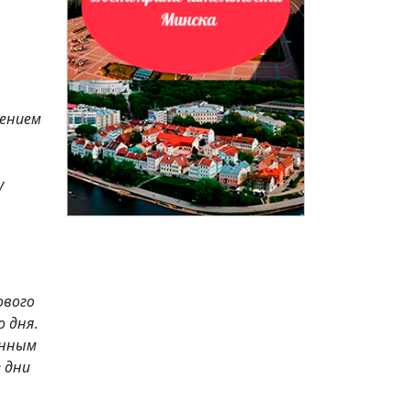
лением
у
ового
 дня.
енным
 дни