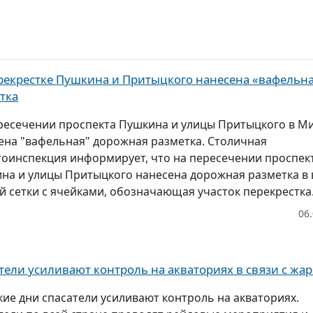
рекрестке Пушкина и Притыцкого нанесена «вафельн
тка
ресечении проспекта Пушкина и улицы Притыцкого в М
ена "вафельная" дорожная разметка. Столичная
тоинспекция информирует, что на пересечении проспек
на и улицы Притыцкого нанесена дорожная разметка в 
й сетки с ячейками, обозначающая участок перекрестка.
06
тели усиливают контроль на акваториях в связи с жа
кие дни спасатели усиливают контроль на акваториях.