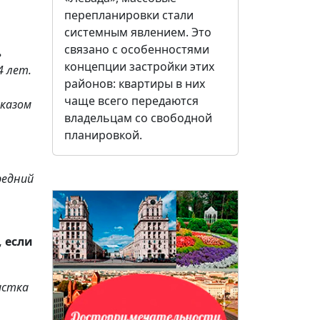
перепланировки стали
системным явлением. Это
связано с особенностями
ь
концепции застройки этих
4 лет.
районов: квартиры в них
чаще всего передаются
казом
владельцам со свободной
планировкой.
редний
 если
истка