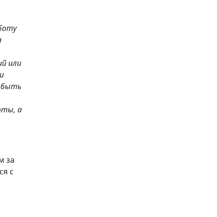
боту
а
ий или
и
 быть
оты, а
м за
ся с
.