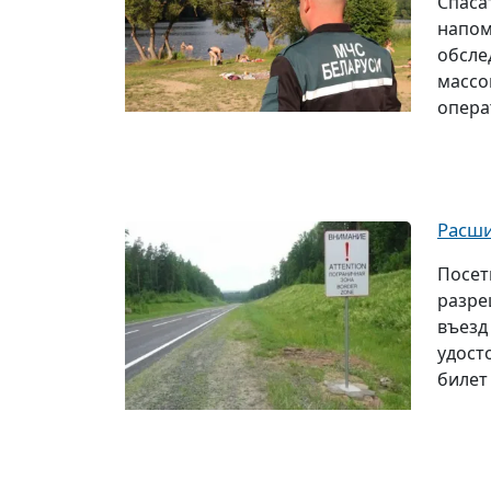
Спаса
напом
обсле
массо
опера
Расши
Посет
разре
въезд
удост
билет