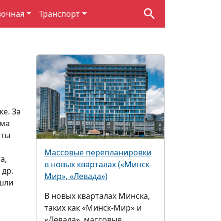
вочная
Транспорт
е. За
ема
аты
Массовые перепланировки
а,
в новых кварталах («Минск-
 др.
Мир», «Левада»)
шли
В новых кварталах Минска,
таких как «Минск-Мир» и
«Левада», массовые