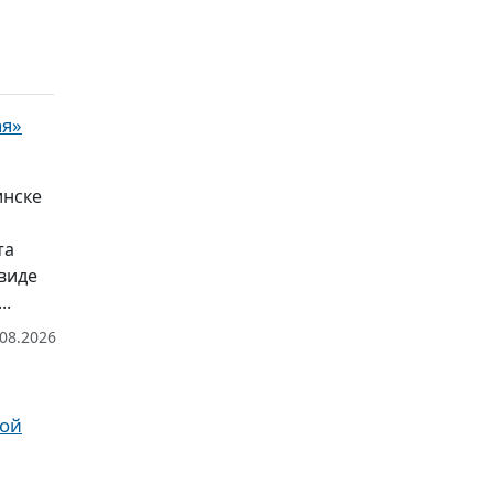
ая»
инске
та
виде
..
.08.2026
рой